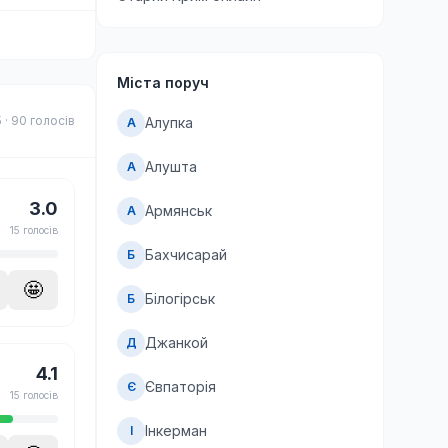
Міста поруч
5 · 90 голосів
Алупка
А
Алушта
А
3.0
Армянськ
А
15 голосів
Бахчисарай
Б
🤩
Білогірськ
Б
Джанкой
Д
4.1
Євпаторія
Є
15 голосів
Інкерман
І