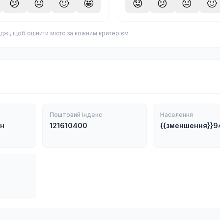
😕
😐
🙂
🤩
😟
😕
😐
🙂
джі, щоб оцінити місто за кожним критерієм
Поштовий індекс
Населення
он
121610400
{{зменшення}}9