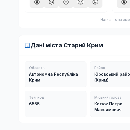
😟
😕
😐
🙂
🤩
😟
Натисніть на емо
Дані міста Старий Крим
Область
Район
Автономна Республіка
Кіровський рай
Крим
(Крим)
Тел. код
Міський голова
6555
Котюк Петро
Максимович