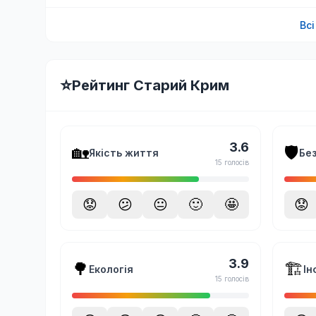
Вс
⭐
Рейтинг Старий Крим
3.6
🏡
🛡️
Якість життя
Бе
15 голосів
😟
😕
😐
🙂
🤩
😟
3.9
🌳
🏗️
Екологія
Ін
15 голосів