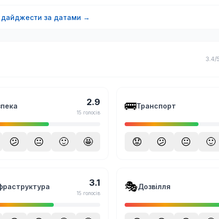
і дайджести за датами →
3.4/
2.9
🚌
зпека
Транспорт
15 голосів
😕
😐
🙂
🤩
😟
😕
😐
🙂
3.1
🎭
фраструктура
Дозвілля
15 голосів