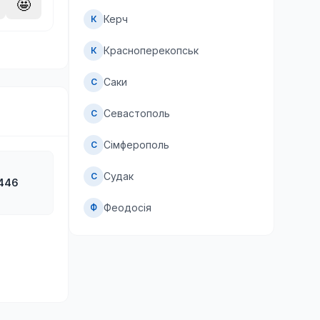
🤩
Керч
К
Красноперекопськ
К
Саки
С
Севастополь
С
Сімферополь
С
Судак
С
446
Феодосія
Ф